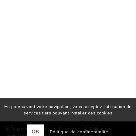
En poursuivant votre navigation, vous acceptez l'utilisation de
services tiers pouvant installer des cookies
© Tous droits réservés
|
Partenaires
|
Politique de
OK
Politique de confidentialité
confidentialité
|
Site réalisé par AID Technologie